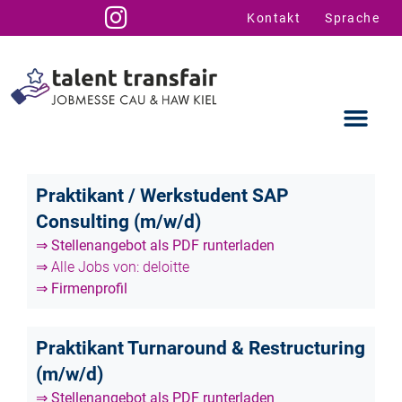
Kontakt
Sprache
Praktikant / Werkstudent SAP
Consulting (m/w/d)
Ausstellende
Infos für U
Talent Suppo
⇒ Stellenangebot als PDF runterladen
⇒ Alle Jobs von: deloitte
⇒ Firmenprofil
Praktikant Turnaround & Restructuring
(m/w/d)
⇒ Stellenangebot als PDF runterladen