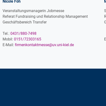
Nicole Föh
Veranstaltungsmanagerin Jobmesse
S
Referat Fundraising und Relationship Management
R
Geschäftsbereich Transfer
G
Tel.:
0431/880-7498
Mobil:
0151/72303165
E
E-Mail:
firmenkontaktmesse@uv.uni-kiel.de