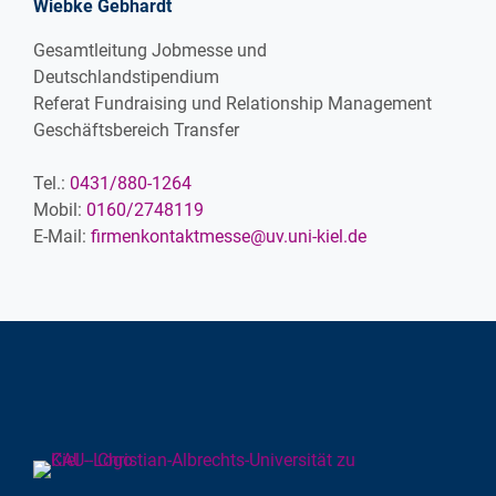
Wiebke Gebhardt
Gesamtleitung Jobmesse und
Deutschlandstipendium
Referat Fundraising und Relationship Management
Geschäftsbereich Transfer
Tel.:
0431/880-1264
Mobil:
0160/2748119
E-Mail:
firmenkontaktmesse@uv.uni-kiel.de