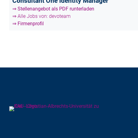
Consultant One Identity Manager
⇒ Stellenangebot als PDF runterladen
⇒ Alle Jobs von: devoteam
⇒ Firmenprofil