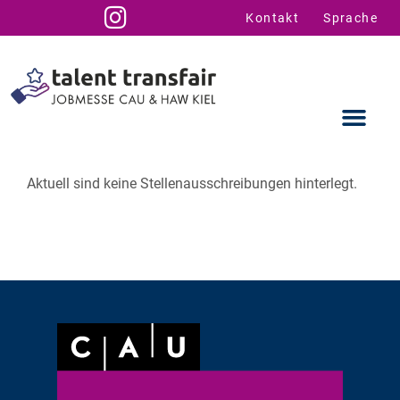
Kontakt
Sprache
Aktuell sind keine Stellenausschreibungen hinterlegt.
Ausstellende
Infos für U
Talent Suppo