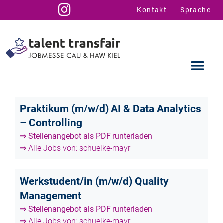
Kontakt
Sprache
Praktikum (m/w/d) AI & Data Analytics
– Controlling
Ausstellende
Infos für U
Talent Suppo
⇒ Stellenangebot als PDF runterladen
⇒ Alle Jobs von: schuelke-mayr
Werkstudent/in (m/w/d) Quality
Management
⇒ Stellenangebot als PDF runterladen
⇒ Alle Jobs von: schuelke-mayr