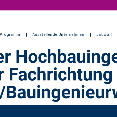
Programm
Ausstellende Unternehmen
Jobwall
er Hochbauing
r Fachrichtung
r/Bauingenieu