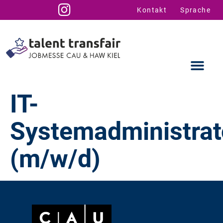
Kontakt
Sprache
IT-
Systemadministrat
Ausstellende
Infos für U
Talent Suppo
(m/w/d)