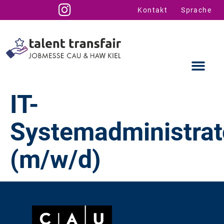
Kontakt
Sprache
IT-
Systemadministrat
Ausstellende
Infos für U
Talent Suppo
(m/w/d)