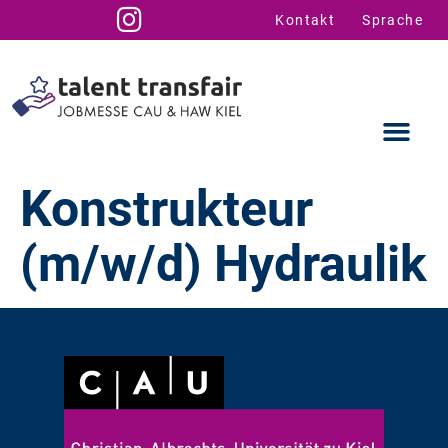
Kontakt
Sprache
Konstrukteur
(m/w/d) Hydraulik
Ausstellende
Infos für U
Talent Suppo