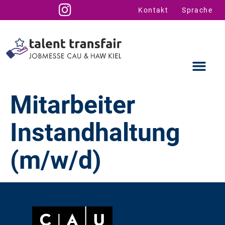
Kontakt
Sprache
Mitarbeiter
Instandhaltung
Ausstellende
Infos für U
Talent Suppo
(m/w/d)