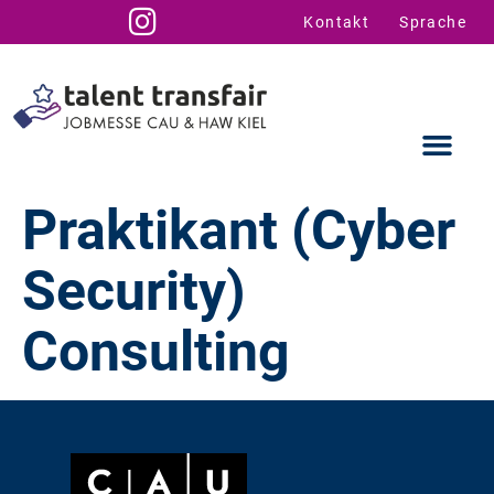
Kontakt
Sprache
Praktikant (Cyber
Security)
Ausstellende
Infos für U
Talent Suppo
Consulting