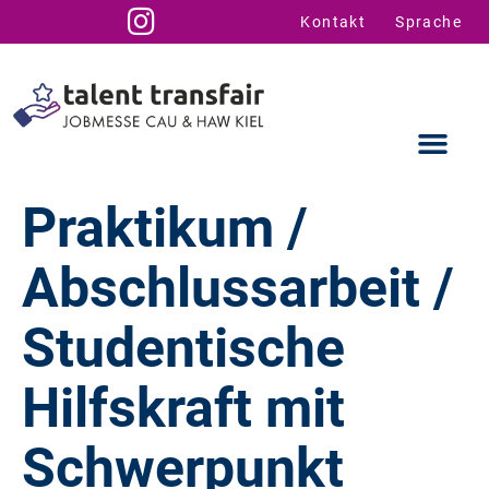
Kontakt
Sprache
Praktikum /
Abschlussarbeit /
Ausstellende
Infos für U
Talent Suppo
Studentische
Hilfskraft mit
Schwerpunkt