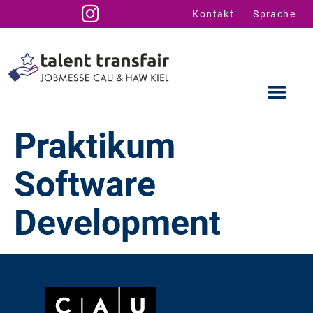
Kontakt
Sprache
Praktikum
Software
Ausstellende
Infos für U
Talent Suppo
Development