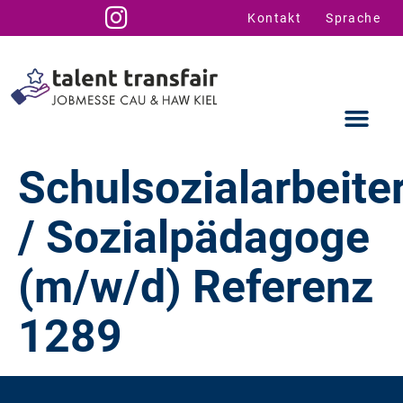
Kontakt
Sprache
Schulsozialarbeite
/ Sozialpädagoge
Ausstellende
Infos für U
Talent Suppo
(m/w/d) Referenz
1289