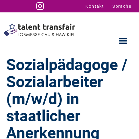
Kontakt
Sprache
Sozialpädagoge /
Sozialarbeiter
Ausstellende
Infos für U
Talent Suppo
(m/w/d) in
staatlicher
Anerkennung