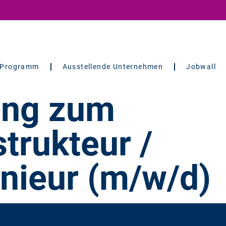
Programm
Ausstellende Unternehmen
Jobwall
ung zum
trukteur /
enieur (m/w/d)