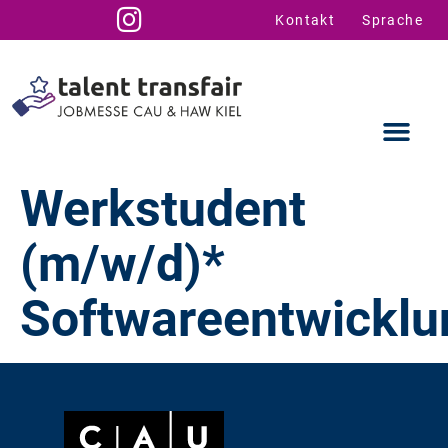
Kontakt
Sprache
Werkstudent
(m/w/d)*
Ausstellende
Infos für U
Talent Suppo
Softwareentwicklu