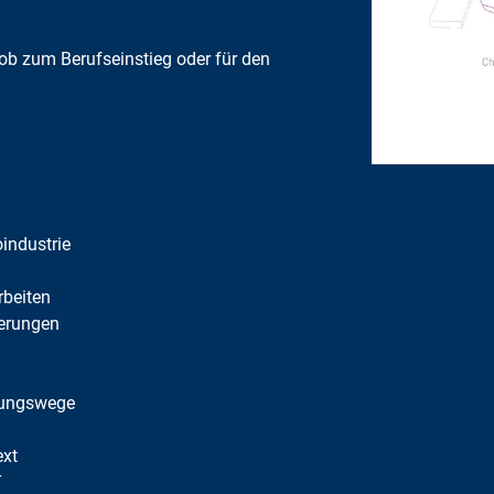
ob zum Berufseinstieg oder für den
oindustrie
rbeiten
derungen
idungswege
ext
T