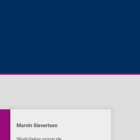
Marvin Sievertsen
Work@elac-sonar.de