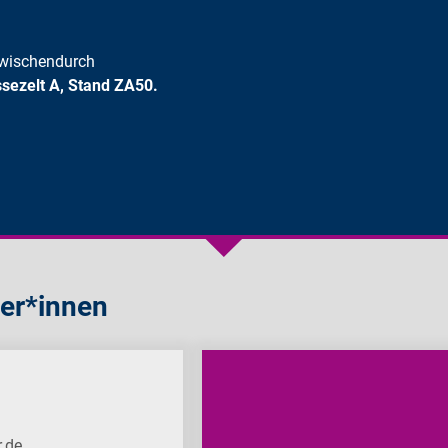
 zwischendurch
sezelt A, Stand ZA50.
er*innen
.de