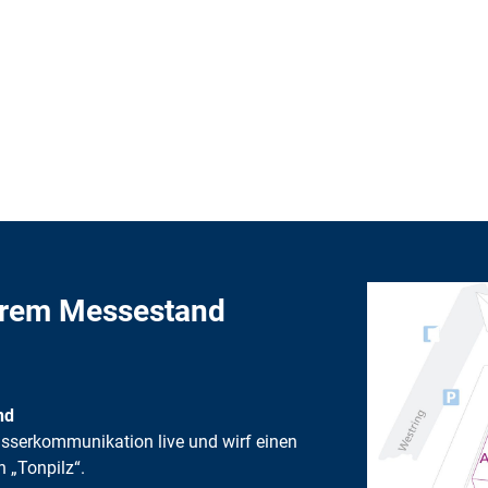
serem Messestand
nd
asserkommunikation live und wirf einen
n „Tonpilz“.